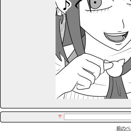
〒
前のペ