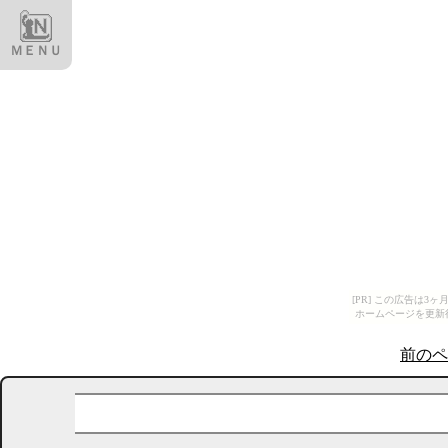
ＭＥＮＵ
[PR] この広告は
ホームページを更新
前のペ