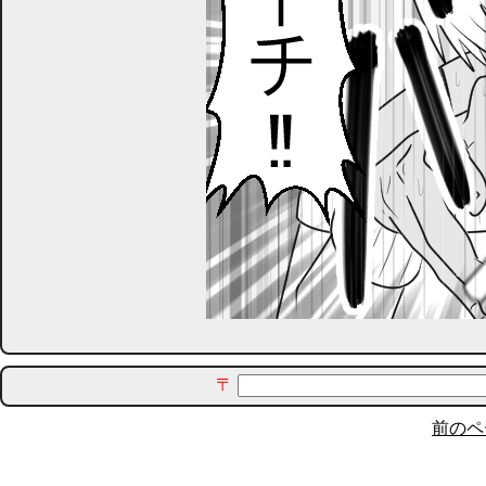
〒
前のペ