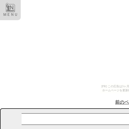
ＭＥＮＵ
[PR] この広告は
ホームページを更新
前のペ