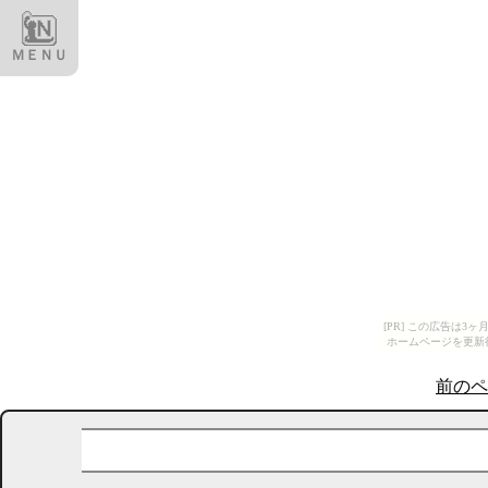
ＭＥＮＵ
[PR] この広告は
ホームページを更新
前のペ