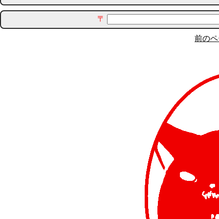
〒
前のペ