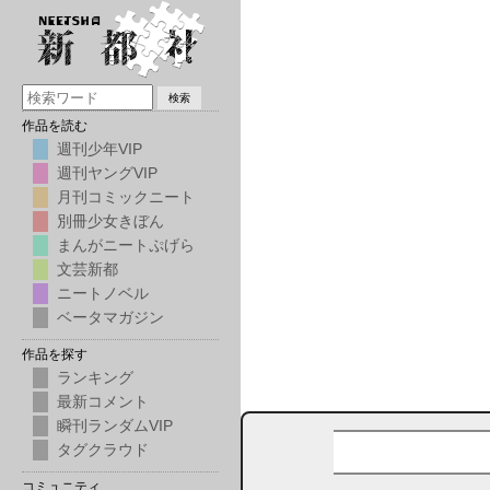
ＭＥＮＵ
検索
作品を読む
週刊少年VIP
週刊ヤングVIP
月刊コミックニート
別冊少女きぼん
まんがニートぷげら
文芸新都
ニートノベル
ベータマガジン
作品を探す
ランキング
最新コメント
瞬刊ランダムVIP
タグクラウド
コミュニティ