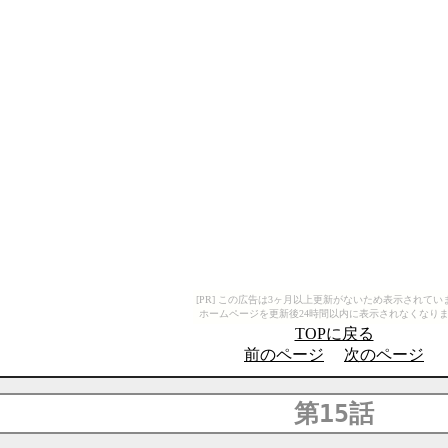
[PR] この広告は3ヶ月以上更新がないため表示されてい
ホームページを更新後24時間以内に表示されなくなり
TOPに戻る
前のページ
次のページ
第15話